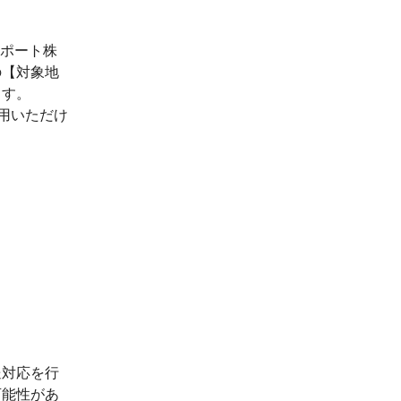
サポート株
の【対象地
ます。
用いただけ
送対応を行
可能性があ