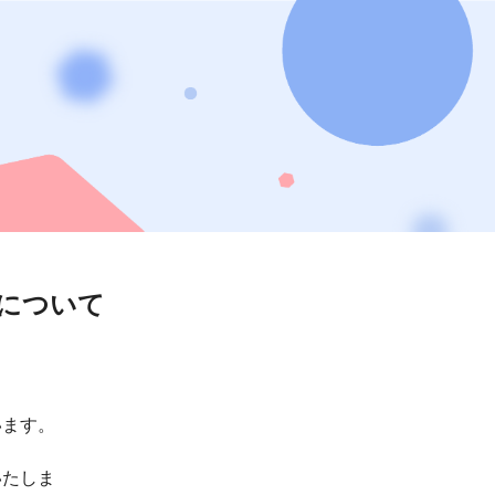
について
います。
いたしま