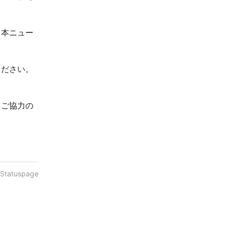
、本ニュー
ください。
とご協力の
 Statuspage